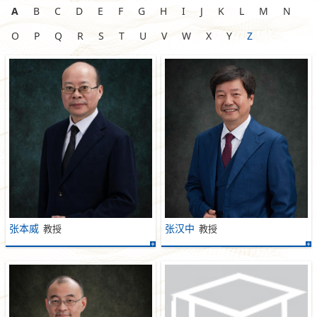
A
B
C
D
E
F
G
H
I
J
K
L
M
N
O
P
Q
R
S
T
U
V
W
X
Y
Z
张本威
张汉中
教授
教授