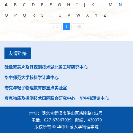
A
B
C
D
E
F
G
H
I
J
K
L
M
N
O
P
Q
R
S
T
U
V
W
X
Y
Z
上页
1
下页
友情链接
硅像素芯片及其探测技术湖北省工程研究中心
华中师范大学核科学计算中心
夸克与轻子物理教育部重点实验室
夸克物质及探测技术国际联合研究中心
华中核理论中心
地址：湖北省武汉市洪山区珞喻路152号
电话：027-67867939 邮编：430079
版权所有 © 华中师范大学物理学院