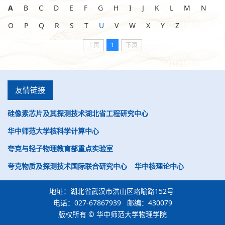
A
B
C
D
E
F
G
H
I
J
K
L
M
N
O
P
Q
R
S
T
U
V
W
X
Y
Z
上页
1
下页
友情链接
硅像素芯片及其探测技术湖北省工程研究中心
华中师范大学核科学计算中心
夸克与轻子物理教育部重点实验室
夸克物质及探测技术国际联合研究中心
华中核理论中心
地址：湖北省武汉市洪山区珞喻路152号
电话：027-67867939 邮编：430079
版权所有 © 华中师范大学物理学院