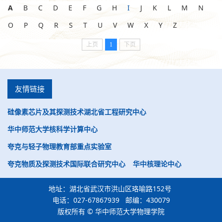
A
B
C
D
E
F
G
H
I
J
K
L
M
N
O
P
Q
R
S
T
U
V
W
X
Y
Z
上页
1
下页
友情链接
硅像素芯片及其探测技术湖北省工程研究中心
华中师范大学核科学计算中心
夸克与轻子物理教育部重点实验室
夸克物质及探测技术国际联合研究中心
华中核理论中心
地址：湖北省武汉市洪山区珞喻路152号
电话：027-67867939 邮编：430079
版权所有 © 华中师范大学物理学院