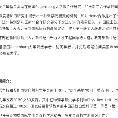
获洪堡基金资助在德国Regensburg大学做合作研究，和王新年合作承担
温度场论的研究中揭示出一种退禁闭相变的机制；和U·Heinz合作提出
方法；特别是和王新年合作研究部分子穿过QGP的能量损失，在国际上
论快报上发表，受到国际同行的高度评价。作为第一获奖人获湖北省自然
育部创新团队负责人，新世纪百千万人才工程国家级人选，教育部新世纪
是德国Regenburg大学洪堡学者、访问学者，并先后短期访问美国Brookh
hio州立大学。
研简介：
后主持和参加国家自然科学基金面上项目、“两个基地”项目、重点项目、
几年发表SCI论文50多篇，其中在物理学顶尖学术刊物Phys. Rev. Lett
高次数超过100次，研究成果曾获教育部中国高校自然科学奖一等奖（第
担任夸克物质国际学术会议的学术秘书，负责会议的学术组织工作；