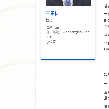
曾
王恩科
在
教授
的
评
联系电话：
电子邮箱：wangek@scnu.ed
教
u.cn
办公室：
曾
O
科
先
近
最
曾