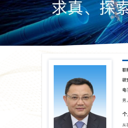
职
研
电
男
个
从