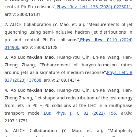
central Pb-Pb collisions”,
Phys. Rev. Lett. 133 (2024) 0223011
,
arXiv: 2308.16131
2. ALICE Collaboration (Y. Mao, et. al), “Measurements of jet
quenching using semi-inclusive hadron+jet distributions in
pp and central Pb–Pb collisions”
,
Phys. Rev. C
110 (2024)
014906
, arXiv: 2308.16128
3. Ao Luo,
Ya-Xian Mao
, Huang-You Qin, En-Ke Wang, Han-
Zhong Zhang, “Enhancement of baryon-to-meson ratios
around jets as a signature of medium response
”,
Phys. Lett. B
837 (2023) 137638
, arXiv: 2109.14314
4. Ao Luo,
Ya-Xian Mao
, Huang-You Qin, En-Ke Wang, Han-
Zhong Zhang, “Jet shape and redistribution of the lost energy
from jets in Pb + Pb collisions at the LHC in a multiphase
transport model
”,
Eur. Phys. J. C 82 (2022) 156
, arXiv:
2107.11751
5. ALICE Collaboration (Y. Mao, et. al), “Multiplicity