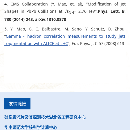
4. CMS Collaboration (Y. Mao, et. al), “Modification of Jet
Shapes in PbPb Collisions at √s
= 2.76 TeV
”
,
Phys. Lett. B,
NN
730 (2014) 243, arXiv:1310.0878
5. Y. Mao, G. C. Balbastre, M. Sano, Y. Schutz, D. Zhou,
“
Gamma - hadron correlation measurements to study jets
fragmentation with ALICE at LHC
”, Eur. Phys. J. C 57 (2008) 613
友情链接
硅像素芯片及其探测技术湖北省工程研究中心
华中师范大学核科学计算中心