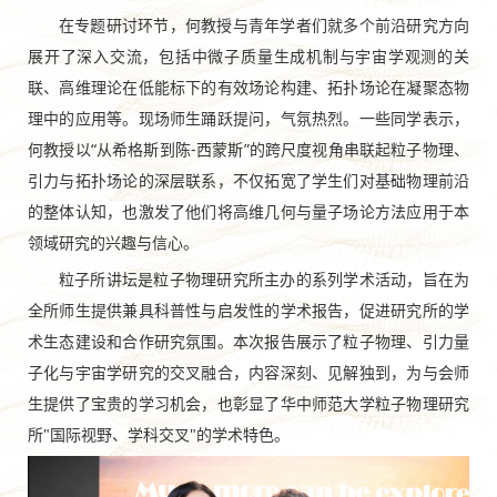
在专题研讨环节，何教授与青年学者们就多个前沿研究方向
展开了深入交流，包括中微子质量生成机制与宇宙学观测的关
联、高维理论在低能标下的有效场论构建、拓扑场论在凝聚态物
理中的应用等。现场师生踊跃提问，气氛热烈。一些同学表示，
何教授以“从希格斯到陈-西蒙斯”的跨尺度视角串联起粒子物理、
引力与拓扑场论的深层联系，不仅拓宽了学生们对基础物理前沿
的整体认知，也激发了他们将高维几何与量子场论方法应用于本
领域研究的兴趣与信心。
粒子所讲坛是粒子物理研究所主办的系列学术活动，旨在为
全所师生提供兼具科普性与启发性的学术报告，促进研究所的学
术生态建设和合作研究氛围。本次报告展示了粒子物理、引力量
子化与宇宙学研究的交叉融合，内容深刻、见解独到，为与会师
生提供了宝贵的学习机会，也彰显了华中师范大学粒子物理研究
所"国际视野、学科交叉"的学术特色。